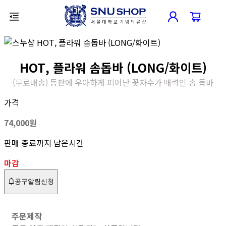
HOT, 플라워 솜돕바 (LONG/화이트)
(무료배송) 등판에 우아하게 피어난 꽃자수가 매력인 솜 돕바
가격
74,000
원
판매 종료까지 남은시간
마감
공구알림신청
주문제작